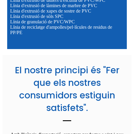
Línia d'extrusió de taulers d'escuma de PVC/WPC
Línia d'extrusió de làmines de marbre de PVC
Línia d'extrusió de xapes de sostre de PVC
Línia d'extrusió de sòls SPC
Línia de granulació de PVC/WPC
Línia de reciclatge d'ampolles/pel·lícules de residus de
PP/PE
El nostre principi és "Fer
que els nostres
consumidors estiguin
satisfets".