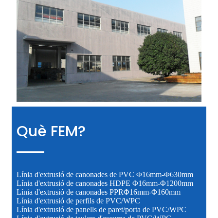
Què FEM?
Línia d'extrusió de canonades de PVC Φ16mm-Φ630mm
Línia d'extrusió de canonades HDPE Φ16mm-Φ1200mm
Línia d'extrusió de canonades PPRΦ16mm-Φ160mm
Línia d'extrusió de perfils de PVC/WPC
Línia d'extrusió de panells de paret/porta de PVC/WPC