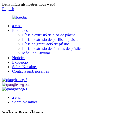
Benvinguts als nostres llocs web!
English
a casa
Productes
Línia d'extrusió de tubs de plàstic
Línia d'extrusió de perfils de plàstic
Línia de granulació de plàstic
Línia d'extrusió de làmines de plàstic
Màquina Auxiliar
Notícies
Exposició
Sobre Nosaltres
Contacta amb nosaltres
a casa
Sobre Nosaltres
Sobre Nosaltres