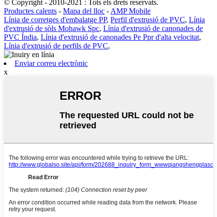
© Copyright - 2010-2021 : Tots els drets reservats.
Productes calents
-
Mapa del lloc
-
AMP Mobile
Línia de corretges d'embalatge PP
,
Perfil d'extrusió de PVC
,
Línia
d'extrusió de sòls Mohawk Spc
,
Línia d'extrusió de canonades de
PVC Índia
,
Línia d'extrusió de canonades Pe Ppr d'alta velocitat
,
Línia d'extrusió de perfils de PVC
,
Enviar correu electrònic
x