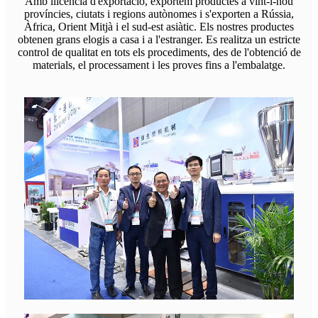
Amb llicència d'exportació, exportem productes a vint-i-nou
províncies, ciutats i regions autònomes i s'exporten a Rússia,
Àfrica, Orient Mitjà i el sud-est asiàtic. Els nostres productes
obtenen grans elogis a casa i a l'estranger. Es realitza un estricte
control de qualitat en tots els procediments, des de l'obtenció de
materials, el processament i les proves fins a l'embalatge.