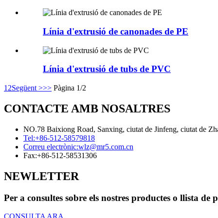
Línia d'extrusió de canonades de PE
Línia d'extrusió de tubs de PVC
1
2
Següent >
>>
Pàgina 1/2
CONTACTE AMB NOSALTRES
NO.78 Baixiong Road, Sanxing, ciutat de Jinfeng, ciutat de Zh
Tel:
+86-512-58579818
Correu electrònic:
wlz@mr5.com.cn
Fax:
+86-512-58531306
NEWLETTER
Per a consultes sobre els nostres productes o llista de
CONSULTA ARA