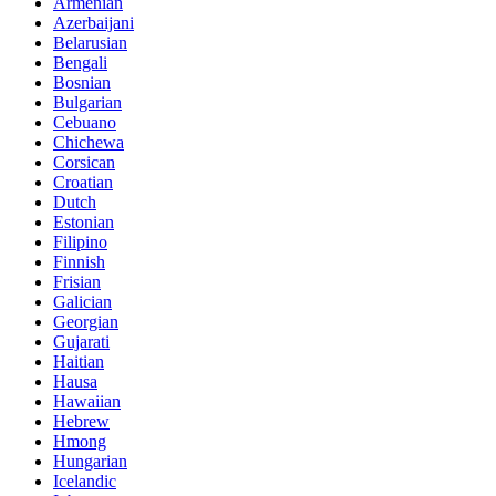
Armenian
Azerbaijani
Belarusian
Bengali
Bosnian
Bulgarian
Cebuano
Chichewa
Corsican
Croatian
Dutch
Estonian
Filipino
Finnish
Frisian
Galician
Georgian
Gujarati
Haitian
Hausa
Hawaiian
Hebrew
Hmong
Hungarian
Icelandic