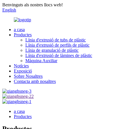
Benvinguts als nostres llocs web!
English
a casa
Productes
Línia d'extrusió de tubs de plàstic
Línia d'extrusió de perfils de plàstic
Línia de granulació de plàstic
Línia d'extrusió de làmines de plàstic
Màquina Auxiliar
Notícies
Exposició
Sobre Nosaltres
Contacta amb nosaltres
a casa
Productes
Productes