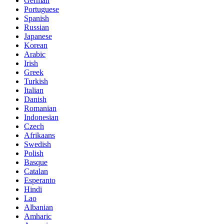
German
Portuguese
Spanish
Russian
Japanese
Korean
Arabic
Irish
Greek
Turkish
Italian
Danish
Romanian
Indonesian
Czech
Afrikaans
Swedish
Polish
Basque
Catalan
Esperanto
Hindi
Lao
Albanian
Amharic