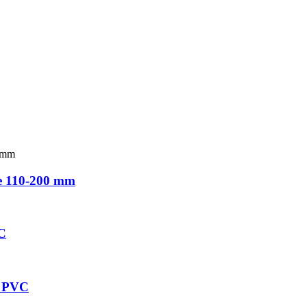
de 110-200 mm
VC
de PVC