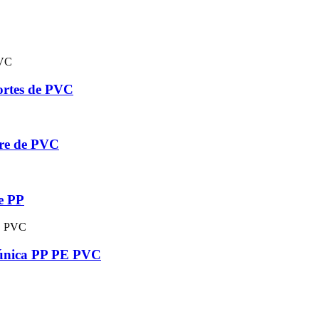
portes de PVC
stre de PVC
de PP
t única PP PE PVC