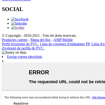
SOCIAL
© Copyright - 2010-2021 : Tots els drets reservats.
Productes calents
-
Mapa del lloc
-
AMP Mobile
Perfil d'extrusió de PVC
,
Línia de corretges d'embalatge PP
,
Línia d'
d'extrusió de perfils de PVC
,
Enviar correu electrònic
x