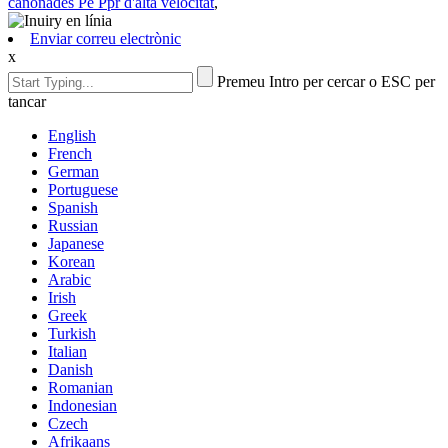
canonades Pe Ppr d'alta velocitat
,
Enviar correu electrònic
x
Premeu Intro per cercar o ESC per
tancar
English
French
German
Portuguese
Spanish
Russian
Japanese
Korean
Arabic
Irish
Greek
Turkish
Italian
Danish
Romanian
Indonesian
Czech
Afrikaans