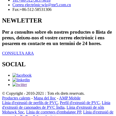
Tel:
+86-512-58579818
Correu electrònic:
wlz@mr5.com.cn
Fax:
+86-512-58531306
NEWLETTER
Per a consultes sobre els nostres productes o llista de
preus, deixeu-nos el vostre correu electrònic i ens
posarem en contacte en un termini de 24 hores.
CONSULTA ARA
SOCIAL
© Copyright - 2010-2021 : Tots els drets reservats.
Productes calents
-
Mapa del lloc
-
AMP Mobile
Línia d'extrusió de perfils de PVC
,
Perfil d'extrusió de PVC
,
Línia
d'extrusió de canonades de PVC Índia
,
Línia d'extrusió de sòls
Mohawk Spc
,
Línia de corretges d'embalatge PP
,
Línia d'extrusió de