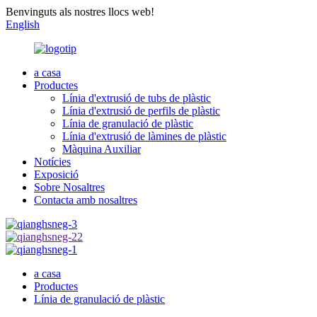
Benvinguts als nostres llocs web!
English
a casa
Productes
Línia d'extrusió de tubs de plàstic
Línia d'extrusió de perfils de plàstic
Línia de granulació de plàstic
Línia d'extrusió de làmines de plàstic
Màquina Auxiliar
Notícies
Exposició
Sobre Nosaltres
Contacta amb nosaltres
a casa
Productes
Línia de granulació de plàstic