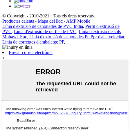
© Copyright - 2010-2021 : Tots els drets reservats.
Productes calents
-
Mapa del lloc
-
AMP Mobile
Línia d'extrusió de canonades de PVC Índia
,
Perfil d'extrusió de
PVC
,
Línia d'extrusió de perfils de PVC
,
Línia d'extrusió de sòls
Mohawk Spc
,
Línia d'extrusió de canonades Pe Ppr d'alta velocitat
,
Línia de corretges d'embalatge PP
,
Enviar correu electrònic
x