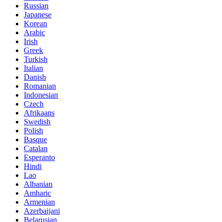
Russian
Japanese
Korean
Arabic
Irish
Greek
Turkish
Italian
Danish
Romanian
Indonesian
Czech
Afrikaans
Swedish
Polish
Basque
Catalan
Esperanto
Hindi
Lao
Albanian
Amharic
Armenian
Azerbaijani
Belarusian