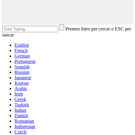
Premeu Intro per cercar o ESC per
tancar
English
French
German
Portuguese
Spanish
Russian
Japanese
Korean
Arabic
Irish
Greek
Turkish
Italian
Danish
Romanian
Indonesian
Czech