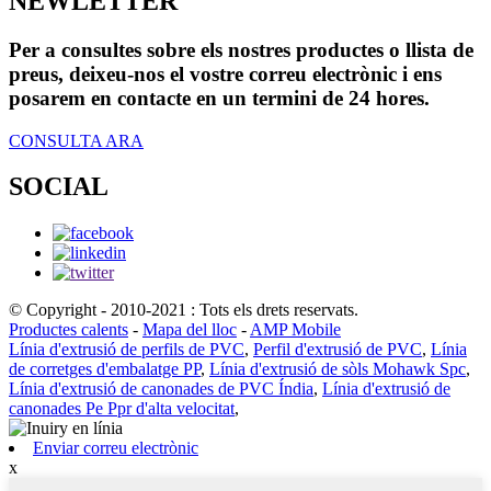
NEWLETTER
Per a consultes sobre els nostres productes o llista de
preus, deixeu-nos el vostre correu electrònic i ens
posarem en contacte en un termini de 24 hores.
CONSULTA ARA
SOCIAL
© Copyright - 2010-2021 : Tots els drets reservats.
Productes calents
-
Mapa del lloc
-
AMP Mobile
Línia d'extrusió de perfils de PVC
,
Perfil d'extrusió de PVC
,
Línia
de corretges d'embalatge PP
,
Línia d'extrusió de sòls Mohawk Spc
,
Línia d'extrusió de canonades de PVC Índia
,
Línia d'extrusió de
canonades Pe Ppr d'alta velocitat
,
Enviar correu electrònic
x