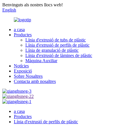
Benvinguts als nostres llocs web!
English
a casa
Productes
Línia d'extrusió de tubs de plàstic
Línia d'extrusió de perfils de plàstic
Línia de granulació de plàstic
Línia d'extrusió de làmines de plàstic
Màquina Auxiliar
Notícies
Exposició
Sobre Nosaltres
Contacta amb nosaltres
a casa
Productes
Línia d'extrusió de perfils de plàstic