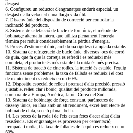
desgast.
6. Configureu un reductor d'engranatges endurit especial, un
desgast d'alta velocitat i una llarga vida útil.
7. Disseny únic del dispositiu de correcció per controlar la
inclinació del producte.
8. Sistema de calefacció de bucle de forn únic, el mètode de
bobinatge alternatiu intern, que utilitza plenament l'energia
tèrmica per reduir considerablement la pèrdua d'energia.
9. Procés d'estirament únic, amb bona rigidesa i amplada estable.
10. Sistema de refrigeració de bucle únic, diversos jocs de corró
de guia, que fa que la corretja es refredi i es redueixi més
completa, el producte és més estable i la mida és més precisa.
11. Sistema de tracció de cinc rotlles, la tracció és estable, l'equip
funciona sense problemes, la taxa de fallada es redueix i el cost
de manteniment es redueix en un 60%.
12. Dispositiu especial de relleu i premsat d'alta precisió, pressió
ajustable, relleu clar i bonic, qualitat del producte millorada,
comparable a Europa, Amèrica, Japó i Corea del Sud.
13. Sistema de bobinatge de força constant, paràmetres de
disseny únics, en línia amb un alt rendiment, excel·lent efecte de
bobinat de cinta, secció plana i bella.
14. Les peces de la roda i de l'eix estan fetes d'acer aliat d'alta
resistència. Els engranatges es processen per cementació,
trempada i mòlta, i la taxa de fallades de l'equip es redueix en un
60%.