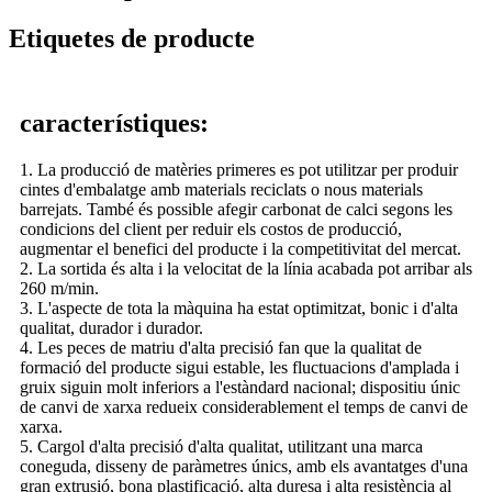
Etiquetes de producte
característiques:
1. La producció de matèries primeres es pot utilitzar per produir
cintes d'embalatge amb materials reciclats o nous materials
barrejats. També és possible afegir carbonat de calci segons les
condicions del client per reduir els costos de producció,
augmentar el benefici del producte i la competitivitat del mercat.
2. La sortida és alta i la velocitat de la línia acabada pot arribar als
260 m/min.
3. L'aspecte de tota la màquina ha estat optimitzat, bonic i d'alta
qualitat, durador i durador.
4. Les peces de matriu d'alta precisió fan que la qualitat de
formació del producte sigui estable, les fluctuacions d'amplada i
gruix siguin molt inferiors a l'estàndard nacional; dispositiu únic
de canvi de xarxa redueix considerablement el temps de canvi de
xarxa.
5. Cargol d'alta precisió d'alta qualitat, utilitzant una marca
coneguda, disseny de paràmetres únics, amb els avantatges d'una
gran extrusió, bona plastificació, alta duresa i alta resistència al