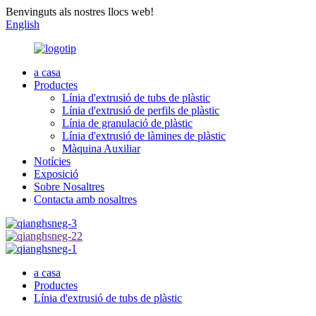
Benvinguts als nostres llocs web!
English
a casa
Productes
Línia d'extrusió de tubs de plàstic
Línia d'extrusió de perfils de plàstic
Línia de granulació de plàstic
Línia d'extrusió de làmines de plàstic
Màquina Auxiliar
Notícies
Exposició
Sobre Nosaltres
Contacta amb nosaltres
a casa
Productes
Línia d'extrusió de tubs de plàstic