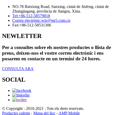
NO.78 Baixiong Road, Sanxing, ciutat de Jinfeng, ciutat de
Zhangjiagang, província de Jiangsu, Xina.
Tel:
+86-512-58579818
Correu electrònic:
wlz@mr5.com.cn
Fax:
+86-512-58531306
NEWLETTER
Per a consultes sobre els nostres productes o llista de
preus, deixeu-nos el vostre correu electrònic i ens
posarem en contacte en un termini de 24 hores.
CONSULTA ARA
SOCIAL
© Copyright - 2010-2021 : Tots els drets reservats.
Productes calents
-
Mapa del lloc
-
AMP Mobile