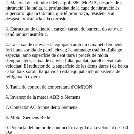
2. Material del cilindre i del cargol: 38CrMoAlA, després de la
nitruració i la mòlta, la profunditat de la capa de nitruració és
superior o igual a 0,6 mm, que té prou força, resistència al
desgast i resistència a la corrosió;
3. Estructura de cilindre i cargol: cargol de barrera, disseny de
canó ranurat asimètric.
4. La caixa de canvis està equipada amb un coixinet d'empenta
fort i una sortida de parell elevat; l'engranatge està fet d'aliatge
especial, amb superfície de dent dura i procés de mòlta
d'engranatges; caixa de canvis d'alta qualitat, parell elevat i alta
velocitat; El reductor de la superfície de les dents dures i de baixa
calor, baix soroll, llarga vida i està equipat amb un sistema de
refrigeració extern
5. Taula de control de temperatura d'OMRON
6. Inversor de la marca ABB o Siemens
7. Contactor AC Schneider o Siemens
8. Motor Siemens Bede
9. Potència del motor de conducció: cargol d'alta velocitat de 160
kW