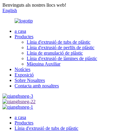
Benvinguts als nostres llocs web!
English
a casa
Productes
Línia d'extrusió de tubs de plàstic
Línia d'extrusió de perfils de plàstic
Línia de granulació de plàstic
Línia d'extrusió de làmines de plàstic
Màquina Auxiliar
Notícies
Exposició
Sobre Nosaltres
Contacta amb nosaltres
a casa
Productes
Línia d'extrusió de tubs de plàstic