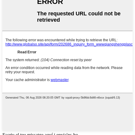
Escriu el teu missatge aquí i envia'ns-ho