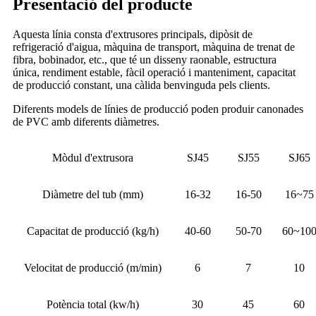
Presentació del producte
Aquesta línia consta d'extrusores principals, dipòsit de
refrigeració d'aigua, màquina de transport, màquina de trenat de
fibra, bobinador, etc., que té un disseny raonable, estructura
única, rendiment estable, fàcil operació i manteniment, capacitat
de producció constant, una càlida benvinguda pels clients.
Diferents models de línies de producció poden produir canonades
de PVC amb diferents diàmetres.
Mòdul d'extrusora
SJ45
SJ55
SJ65
Diàmetre del tub (mm)
16-32
16-50
16~75
Capacitat de producció (kg/h)
40-60
50-70
60~10
Velocitat de producció (m/min)
6
7
10
Potència total (kw/h)
30
45
60