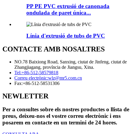
PP PE PVC extrusió de canonada
ondulada de paret única...
Línia d'extrusió de tubs de PVC
CONTACTE AMB NOSALTRES
NO.78 Baixiong Road, Sanxing, ciutat de Jinfeng, ciutat de
Zhangjiagang, província de Jiangsu, Xina.
Tel:
+86-512-58579818
Correu electrònic:
wlz@mr5.com.cn
Fax:
+86-512-58531306
NEWLETTER
Per a consultes sobre els nostres productes o llista de
preus, deixeu-nos el vostre correu electrònic i ens
posarem en contacte en un termini de 24 hores.