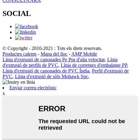
CONSULTA ARA
SOCIAL
© Copyright - 2010-2021 : Tots els drets reservats.
Productes calents
-
Mapa del lloc
-
AMP Mobile
Línia d'extrusió de canonades Pe Ppr d'alta velocitat
,
Línia
d'extrusió de perfils de PVC
,
Línia de corretges d'embalatge PP
,
Línia d'extrusió de canonades de PVC Índia
,
Perfil d'extrusió de
PVC
,
Línia d'extrusió de sòls Mohawk Spc
,
Enviar correu electrònic
x